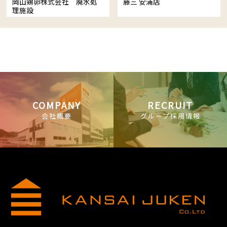
岡山鶏卵株式会社 廃水処
藤三 安浦店
理施設
COMPANY
RECRUIT
会社概要
グループ採用情報